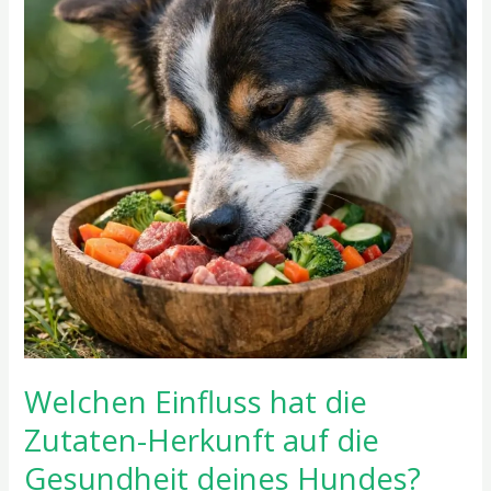
die
Zutaten-
Herkunft
auf
die
Gesundheit
deines
Hundes?
Welchen Einfluss hat die
Zutaten-Herkunft auf die
Gesundheit deines Hundes?