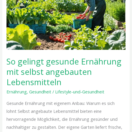
mit
selbst
angebauten
Lebensmitteln
So gelingt gesunde Ernährung
mit selbst angebauten
Lebensmitteln
Ernährung
,
Gesundheit
/
Lifestyle-und-Gesundheit
Gesunde Ernährung mit eigenem Anbau: Warum es sich
lohnt Selbst angebaute Lebensmittel bieten eine
hervorragende Möglichkeit, die Ernährung gesünder und
nachhaltiger zu gestalten. Der eigene Garten liefert frische,