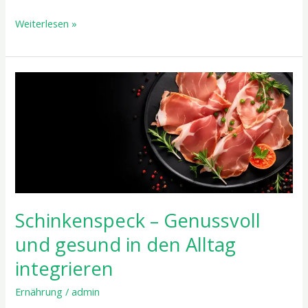
Weiterlesen »
Schinkenspeck
–
Genussvoll
und
gesund
in
den
Alltag
Schinkenspeck – Genussvoll
integrieren
und gesund in den Alltag
integrieren
Ernährung
/
admin