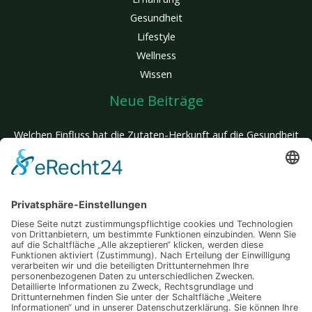
Gesundheit
Lifestyle
Wellness
Wissen
Neue Beiträge
Welchen Einfluss hat die Zutaten-Herkunft auf die Gesundheit
deines Hundes?
Glatte Haut, kein Aufwand: Entdecke den Unterschied einer
innovativen Behandlung, die wirklich wirkt
Mit jedem Zug stärker: Wie gezieltes Training im Wasser Körper
und Herz fordert
Wenn mehrere Traumziele zusammenkommen – so wird deine
Reise zum unvergesslichen Abenteuer
Auswärts essen und trotzdem fit bleiben – Tipps für einen
bewussten Lifestyle