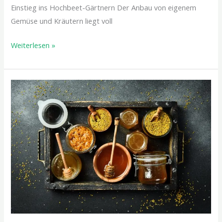
Einstieg ins Hochbeet-Gärtnern Der Anbau von eigenem
Gemüse und Kräutern liegt voll
Weiterlesen »
Die
Bedeutung
von
Bienenprodukten
in
der
modernen
Ernährung