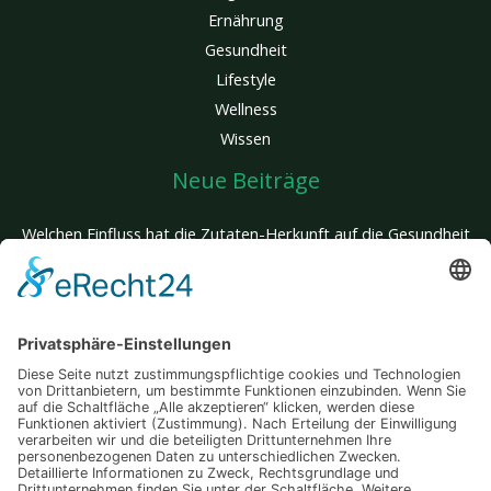
Ernährung
Gesundheit
Lifestyle
Wellness
Wissen
Neue Beiträge
Welchen Einfluss hat die Zutaten-Herkunft auf die Gesundheit
deines Hundes?
Glatte Haut, kein Aufwand: Entdecke den Unterschied einer
innovativen Behandlung, die wirklich wirkt
Mit jedem Zug stärker: Wie gezieltes Training im Wasser Körper
und Herz fordert
Wenn mehrere Traumziele zusammenkommen – so wird deine
Reise zum unvergesslichen Abenteuer
Auswärts essen und trotzdem fit bleiben – Tipps für einen