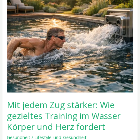
Wie
gezieltes
Training
im
Wasser
Körper
und
Herz
fordert
Mit jedem Zug stärker: Wie
gezieltes Training im Wasser
Körper und Herz fordert
Gesundheit
/
Lifestyle-und-Gesundheit