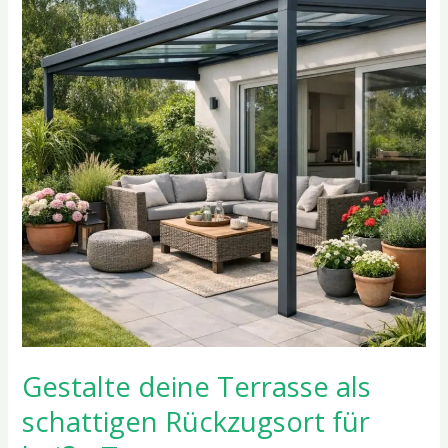
Terrasse
als
schattigen
Rückzugsort
für
heiße
Tage
Gestalte deine Terrasse als
schattigen Rückzugsort für