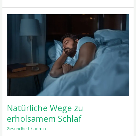
Natürliche
Wege
zu
erholsamem
Schlaf
Natürliche Wege zu
erholsamem Schlaf
Gesundheit
/
admin