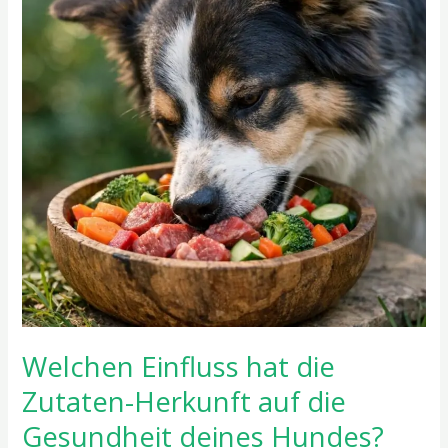
die
Zutaten-
Herkunft
auf
die
Gesundheit
deines
Hundes?
Welchen Einfluss hat die
Zutaten-Herkunft auf die
Gesundheit deines Hundes?