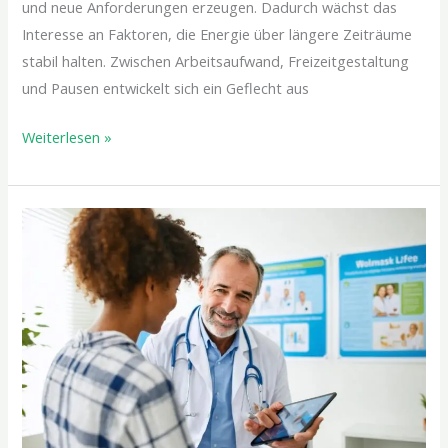
und neue Anforderungen erzeugen. Dadurch wächst das
Interesse an Faktoren, die Energie über längere Zeiträume
stabil halten. Zwischen Arbeitsaufwand, Freizeitgestaltung
und Pausen entwickelt sich ein Geflecht aus
Weiterlesen »
Wie
der
Hausarzt
Ihnen
hilft,
Körper
und
Geist
fit