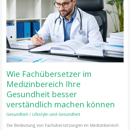
im
Medizinbereich
Ihre
Gesundheit
besser
verständlich
machen
können
Wie Fachübersetzer im
Medizinbereich Ihre
Gesundheit besser
verständlich machen können
Gesundheit
/
Lifestyle-und-Gesundheit
Die Bedeutung von Fachübersetzungen im Medizinbereich