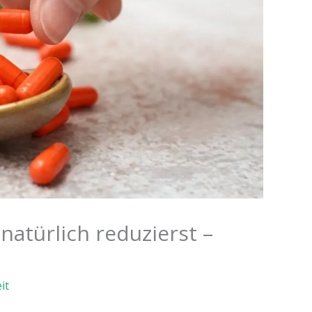
atürlich reduzierst –
it