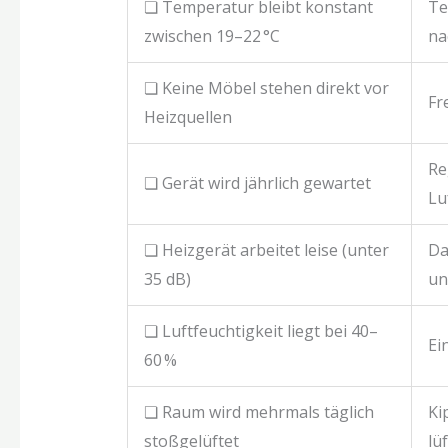
❏ Temperatur bleibt konstant
Te
zwischen 19–22 °C
na
❏ Keine Möbel stehen direkt vor
Fr
Heizquellen
Re
❏ Gerät wird jährlich gewartet
Lu
❏ Heizgerät arbeitet leise (unter
Da
35 dB)
un
❏ Luftfeuchtigkeit liegt bei 40–
Ei
60 %
❏ Raum wird mehrmals täglich
Ki
stoßgelüftet
lü