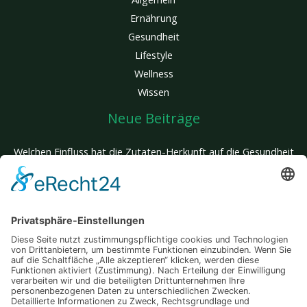
Ernährung
Gesundheit
Lifestyle
Wellness
Wissen
Neue Beiträge
Welchen Einfluss hat die Zutaten-Herkunft auf die Gesundheit
deines Hundes?
Glatte Haut, kein Aufwand: Entdecke den Unterschied einer
innovativen Behandlung, die wirklich wirkt
Mit jedem Zug stärker: Wie gezieltes Training im Wasser Körper
und Herz fordert
Wenn mehrere Traumziele zusammenkommen – so wird deine
Reise zum unvergesslichen Abenteuer
Auswärts essen und trotzdem fit bleiben – Tipps für einen