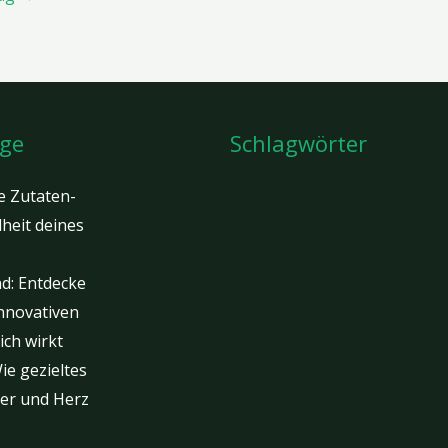
äge
Schlagwörter
e Zutaten-
heit deines
nd: Entdecke
innovativen
ich wirkt
ie gezieltes
er und Herz