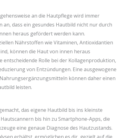
ngehensweise an die Hautpflege wird immer
n an, dass ein gesundes Hautbild nicht nur durch
nnen heraus gefördert werden kann.
ellen Nährstoffen wie Vitaminen, Antioxidantien
sind, können die Haut von innen heraus
ne entscheidende Rolle bei der Kollagenproduktion,
 Reduzierung von Entzündungen. Eine ausgewogene
n Nahrungsergänzungsmitteln können daher einen
tbild leisten.
macht, das eigene Hautbild bis ins kleinste
n Hautscannern bis hin zu Smartphone-Apps, die
rkzeuge eine genaue Diagnose des Hautzustands.
ysen erhältst, ermöglichen es dir, gezielt auf die