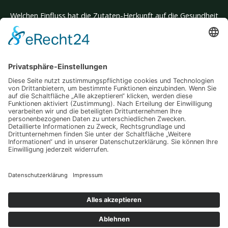
Welchen Einfluss hat die Zutaten-Herkunft auf die Gesundheit
deines Hundes?
Glatte Haut, kein Aufwand: Entdecke den Unterschied einer
innovativen Behandlung, die wirklich wirkt
Mit jedem Zug stärker: Wie gezieltes Training im Wasser Körper
und Herz fordert
Wenn mehrere Traumziele zusammenkommen – so wird deine
Reise zum unvergesslichen Abenteuer
Auswärts essen und trotzdem fit bleiben – Tipps für einen
bewussten Lifestyle
Schlagwörter
Copyright © 2026 Gesunder Lifestyle