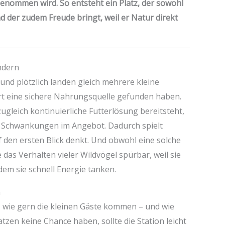
genommen wird. So entsteht ein Platz, der sowohl
nd der zudem Freude bringt, weil er Natur direkt
ndern
, und plötzlich landen gleich mehrere kleine
dort eine sichere Nahrungsquelle gefunden haben.
ugleich kontinuierliche Futterlösung bereitsteht,
uf Schwankungen im Angebot. Dadurch spielt
f den ersten Blick denkt. Und obwohl eine solche
e das Verhalten vieler Wildvögel spürbar, weil sie
dem sie schnell Energie tanken.
n
, wie gern die kleinen Gäste kommen – und wie
atzen keine Chance haben, sollte die Station leicht