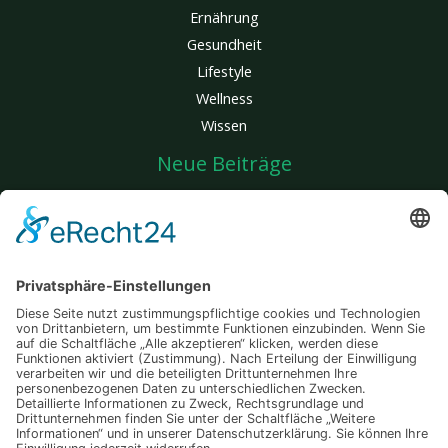
Ernährung
Gesundheit
Lifestyle
Wellness
Wissen
Neue Beiträge
Glatte Haut, kein Aufwand: Entdecke den Unterschied einer
innovativen Behandlung, die wirklich wirkt
Mit jedem Zug stärker: Wie gezieltes Training im Wasser Körper
und Herz fordert
Wenn mehrere Traumziele zusammenkommen – so wird deine
Reise zum unvergesslichen Abenteuer
Auswärts essen und trotzdem fit bleiben – Tipps für einen
bewussten Lifestyle
Mit der richtigen Basis gelingt dein Grow – Geduld zahlt sich aus